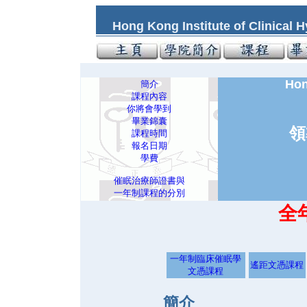
Hong Kong Institute of Clini
Hon
簡介
課程內容
你將會學到
畢業錦囊
領
課程時間
報名日期
學費
催眠治療師證書與
一年制課程的分別
全
一年制臨床催眠學
遙距文憑課程
文憑課程
簡介