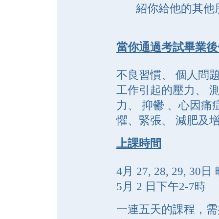
紹你給他的其他
當你通過考試畢業後
不良習慣、 個人問題
工作引起的壓力、 
力、 抑鬱 、心因痛
懼、緊張、 減肥及增
上課時間
4月 27, 28, 29, 30
日
5
月
2 日下午2-7時
一連五天的課程，需提交