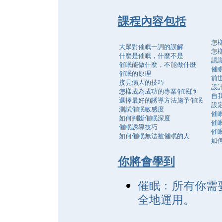
課程內容包括
怎
大眾對催眠一詞的誤解
怎
什麼是催眠，什麼不是
認
催眠能做什麼，不能做什麼
催
催眠的原理
前
接見病人的技巧
設
怎樣成為成功的專業催眠師
自
選擇最好的誘導方法施予催眠
設
測試催眠敏感度
催
如何判斷催眠深度
催
催眠誘導技巧
催
如何催眠無法被催眠的人
如
你將會學到
催眠﹕所有你需
全地運用。