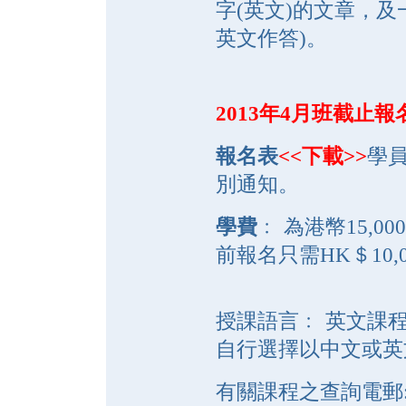
字(英文)的文章，及
英文作答)。
2013年4月班截止報名
報名表
<<下載
>>
學
別通知。
學費
﹕ 為港幣15,00
前報名只需HK＄10,0
授課語言﹕ 英文課
自行選擇以中文或英
有關課程之查詢電郵