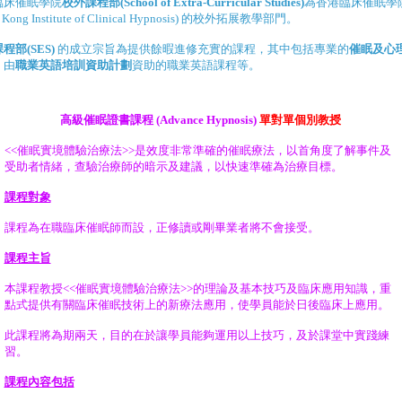
臨床催眠學院
校外課程部(School of Extra-Curricular Studies)
為香港臨床催眠學
 Kong Institute of Clinical Hypnosis) 的校外拓展教學部門。
程部(SES)
的成立宗旨為提供餘暇進修充實的課程，其中包括專業的
催眠及心
，由
職業英語培訓資助計劃
資助的職業英語課程等。
高級催眠證書課程 (Advance Hypnosis)
單對單個別教授
<<催眠實境體驗治療法>>是效度非常準確的催眠療法，以首角度了解事件及
受助者情緒，查驗治療師的暗示及建議，以快速準確為治療目標。
課程對象
課程為在職臨床催眠師而設，正修讀或剛畢業者將不會接受。
課程主旨
本課程教授<<催眠實境體驗治療法>>的理論及基本技巧及臨床應用知識，重
點式提供有關臨床催眠技術上的新療法應用，使學員能於日後臨床上應用。
此課程將為期
兩
天，目的在於讓學員能夠運用以上技巧，及於課堂中實踐練
習。
課程內容包括