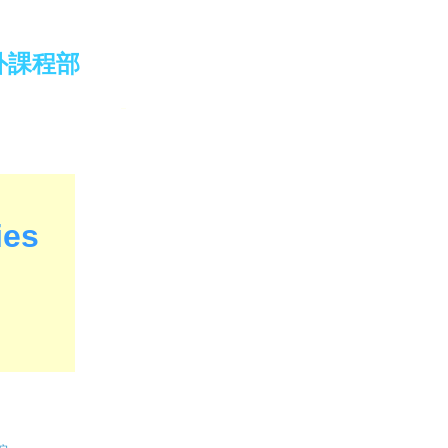
) 校外課程部
ies