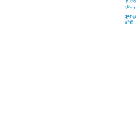
香港
(Hong
校外課
課程