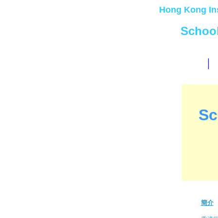
Hong Kong In
Schoo
|
Sc
簡介