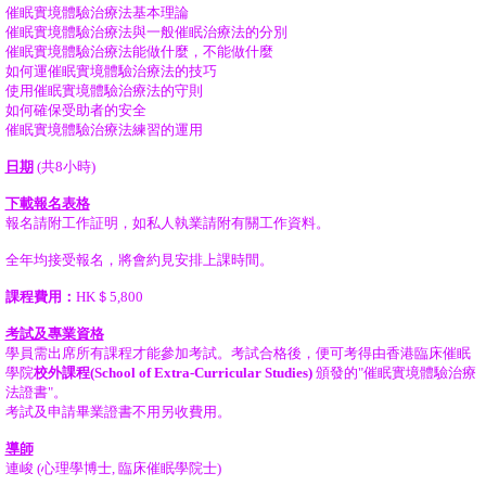
催眠實境體驗治療法基本理論
催眠實境體驗治療法與一般催眠治療法的分別
催眠實境體驗治療法能做什麼，不能做什麼
如何運催眠實境體驗治療法的技巧
使用催眠實境體驗治療法的守則
如何確保受助者的安全
催眠實境體驗治療法練習的運用
日期
(共8小時
)
下載報名表格
報名請附工作証明，如私人執業請附有關工作資料。
全年均接受報名，將會約見安排上課時間。
課程費用：
HK＄5,800
考試及專業資格
學員需出席所有課程才能參加考試。考試合格後，便可考得由香港臨床催眠
學院
校外課程(School of Extra-Curricular Studies)
頒發的"催眠實境體驗治療
法證書"。
考試及申請畢業證書不用另收費用。
導師
連峻 (心理學博士, 臨床催眠學院士)