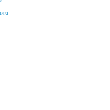
院
理
短期