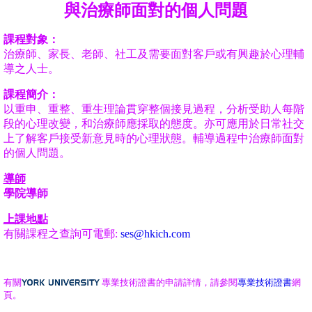
與治療師面對的個人問題
課程對象
：
治療師、家長、老師、社工及需
要面對客戶或有興趣於心理輔
導之人士。
課程簡介：
以重申、重整、重生
理論貫穿整個接見過程，分析受助人每階
段的心理改變，和治療師應採取的態度。亦可應用於日常社交
上了解客戶接受新意見時的心理狀態。輔導過程中治療師面對
的個人問題。
導師
學院導師
上課地點
有關課程之查詢可電郵:
ses@hkich.com
有關
專業技術證書的申請詳情，請參閱
專業技術證書
網
頁。